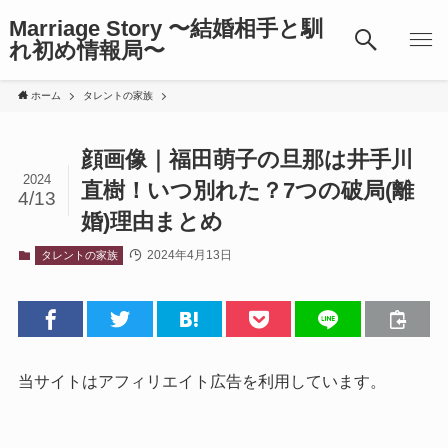
Marriage Story 〜結婚相手と馴
れ初め情報局〜
ホーム
タレントの家族
顔画像｜福田萌子の旦那は井手川
2024
直樹！いつ別れた？7つの破局(離
4/13
婚)理由まとめ
2024年4月13日
タレントの家族
当サイトはアフィリエイト広告を利用しています。