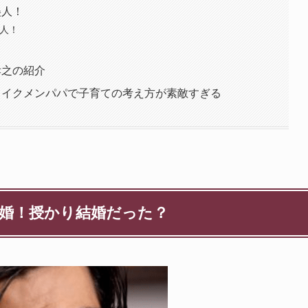
美人！
美人！
孝之の紹介
！イクメンパパで子育ての考え方が素敵すぎる
結婚！授かり結婚だった？