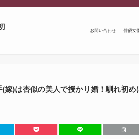
初
お問い合わせ
俳優女
(嫁)は杏似の美人で授かり婚！馴れ初め