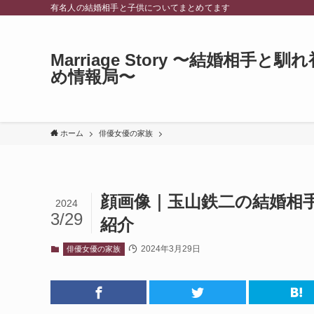
有名人の結婚相手と子供についてまとめてます
Marriage Story 〜結婚相手と馴れ
め情報局〜
ホーム
俳優女優の家族
顔画像｜玉山鉄二の結婚相手
2024
3/29
紹介
2024年3月29日
俳優女優の家族