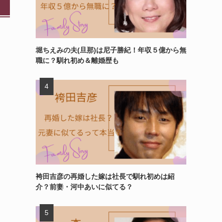
堀ちえみの夫(旦那)は尼子勝紀！年収５億から無
職に？馴れ初め＆離婚歴も
袴田吉彦の再婚した嫁は社長で馴れ初めは紹
介？前妻・河中あいに似てる？