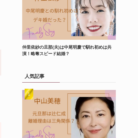
仲里依紗の旦那(夫)は中尾明慶で馴れ初めは共
演！略奪スピード結婚？
人気記事