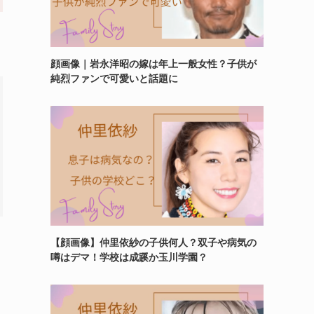
顔画像｜岩永洋昭の嫁は年上一般女性？子供が
純烈ファンで可愛いと話題に
【顔画像】仲里依紗の子供何人？双子や病気の
噂はデマ！学校は成蹊か玉川学園？